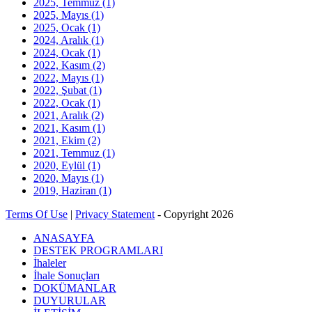
2025, Temmuz
(1)
2025, Mayıs
(1)
2025, Ocak
(1)
2024, Aralık
(1)
2024, Ocak
(1)
2022, Kasım
(2)
2022, Mayıs
(1)
2022, Şubat
(1)
2022, Ocak
(1)
2021, Aralık
(2)
2021, Kasım
(1)
2021, Ekim
(2)
2021, Temmuz
(1)
2020, Eylül
(1)
2020, Mayıs
(1)
2019, Haziran
(1)
Terms Of Use
|
Privacy Statement
-
Copyright 2026
ANASAYFA
DESTEK PROGRAMLARI
İhaleler
İhale Sonuçları
DOKÜMANLAR
DUYURULAR