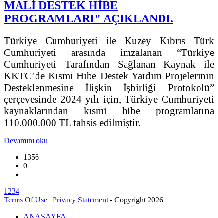
MALİ DESTEK HİBE
PROGRAMLARI" AÇIKLANDI.
Türkiye Cumhuriyeti ile Kuzey Kıbrıs Türk
Cumhuriyeti arasında imzalanan “Türkiye
Cumhuriyeti Tarafından Sağlanan Kaynak ile
KKTC’de Kısmi Hibe Destek Yardım Projelerinin
Desteklenmesine İlişkin İşbirliği Protokolü”
çerçevesinde 2024 yılı için, Türkiye Cumhuriyeti
kaynaklarından kısmi hibe programlarına
110.000.000 TL tahsis edilmiştir.
Devamını oku
1356
0
1
2
3
4
Terms Of Use
|
Privacy Statement
-
Copyright 2026
ANASAYFA