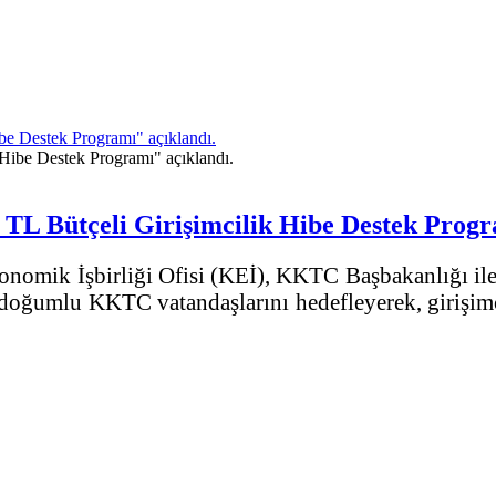
be Destek Programı" açıklandı.
TL Bütçeli Girişimcilik Hibe Destek Progr
omik İşbirliği Ofisi (KEİ), KKTC Başbakanlığı ile iş
ı doğumlu KKTC vatandaşlarını hedefleyerek, girişi